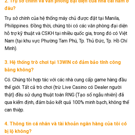
2. Trụ sở chính và văn phòng đại diện của nhà cái nằm ở
đâu?
Trụ sở chính của hệ thống máy chủ được đặt tại Manila,
Philippines. Đồng thời, chúng tôi có các văn phòng đại diện
hỗ trợ kỹ thuật và CSKH tại nhiều quốc gia, trong đó có Việt
Nam (tại khu vực Phường Tam Phú, Tp. Thủ Đức, Tp. Hồ Chí
Minh).
3. Hệ thống trò chơi tại 13WIN có đảm bảo tính công
bằng không?
Có. Chúng tôi hợp tác với các nhà cung cấp game hàng đầu
thế giới. Tất cả trò chơi (trừ Live Casino có Dealer người
thật) đều sử dụng thuật toán RNG (Tạo số ngẫu nhiên) đã
qua kiểm định, đảm bảo kết quả 100% minh bạch, không thể
can thiệp.
4. Thông tin cá nhân và tài khoản ngân hàng của tôi có
bị lộ không?