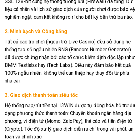
SSL 128-bit cùng hệ thống tường lửa (Firewall) đa tầng. Dữ
liệu cá nhân và lịch sử giao dịch của người chơi được bảo vệ
nghiêm ngặt, cam kết không rò rỉ cho bất kỳ bên thứ ba nào.
2. Minh bạch và Công bằng
Tất cả các trò chơi (ngoại trừ Live Casino) đều sử dụng hệ
thống tạo số ngẫu nhiên RNG (Random Number Generator)
đã được chứng nhận bởi các tổ chức kiểm định độc lập (như
BMM Testlabs hay iTech Labs). Điều này đảm bảo kết quả
100% ngẫu nhiên, không thể can thiệp hay thay đổi từ phía
nhà cái.
3. Giao dịch thanh toán siêu tốc
Hệ thống nạp/rút tiền tại 13WIN được tự động hóa, hỗ trợ đa
dạng phương thức thanh toán: Chuyển khoản ngân hàng địa
phương, ví điện tử (Momo, ZaloPay), thẻ cào và tiền điện tử
(Crypto). Tốc độ xử lý giao dịch diễn ra chỉ trong vài phút, an
toàn và chính xác.