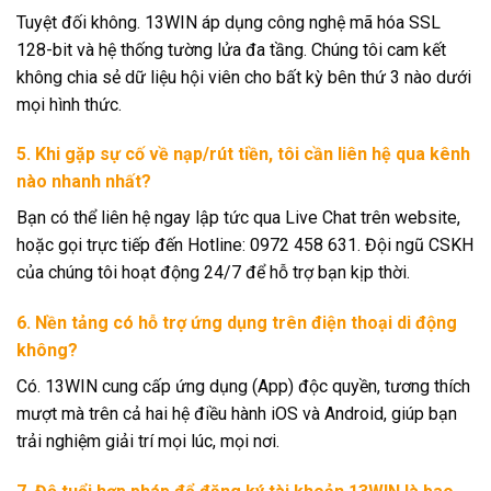
Tuyệt đối không. 13WIN áp dụng công nghệ mã hóa SSL
128-bit và hệ thống tường lửa đa tầng. Chúng tôi cam kết
không chia sẻ dữ liệu hội viên cho bất kỳ bên thứ 3 nào dưới
mọi hình thức.
5. Khi gặp sự cố về nạp/rút tiền, tôi cần liên hệ qua kênh
nào nhanh nhất?
Bạn có thể liên hệ ngay lập tức qua Live Chat trên website,
hoặc gọi trực tiếp đến Hotline: 0972 458 631. Đội ngũ CSKH
của chúng tôi hoạt động 24/7 để hỗ trợ bạn kịp thời.
6. Nền tảng có hỗ trợ ứng dụng trên điện thoại di động
không?
Có. 13WIN cung cấp ứng dụng (App) độc quyền, tương thích
mượt mà trên cả hai hệ điều hành iOS và Android, giúp bạn
trải nghiệm giải trí mọi lúc, mọi nơi.