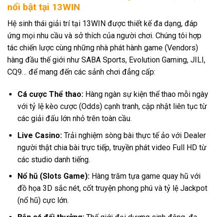
nổi bật tại 13WIN
Hệ sinh thái giải trí tại 13WIN được thiết kế đa dạng, đáp
ứng mọi nhu cầu và sở thích của người chơi. Chúng tôi hợp
tác chiến lược cùng những nhà phát hành game (Vendors)
hàng đầu thế giới như SABA Sports, Evolution Gaming, JILI,
CQ9… để mang đến các sảnh chơi đẳng cấp:
Cá cược Thể thao:
Hàng ngàn sự kiện thể thao mỗi ngày
với tỷ lệ kèo cược (Odds) cạnh tranh, cập nhật liên tục từ
các giải đấu lớn nhỏ trên toàn cầu.
Live Casino:
Trải nghiệm sòng bài thực tế ảo với Dealer
người thật chia bài trực tiếp, truyền phát video Full HD từ
các studio danh tiếng.
Nổ hũ (Slots Game):
Hàng trăm tựa game quay hũ với
đồ họa 3D sắc nét, cốt truyện phong phú và tỷ lệ Jackpot
(nổ hũ) cực lớn.