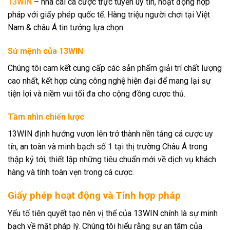
13WIN
– nhà cái cá cược trực tuyến uy tín, hoạt động hợp
pháp với giấy phép quốc tế. Hàng triệu người chơi tại Việt
Nam & châu Á tin tưởng lựa chọn.
Sứ mệnh của 13WIN
Chúng tôi cam kết cung cấp các sản phẩm giải trí chất lượng
cao nhất, kết hợp cùng công nghệ hiện đại để mang lại sự
tiện lợi và niềm vui tối đa cho cộng đồng cược thủ.
Tầm nhìn chiến lược
13WIN định hướng vươn lên trở thành nền tảng cá cược uy
tín, an toàn và minh bạch số 1 tại thị trường Châu Á trong
thập kỷ tới, thiết lập những tiêu chuẩn mới về dịch vụ khách
hàng và tính toàn vẹn trong cá cược.
Giấy phép hoạt động và Tính hợp pháp
Yếu tố tiên quyết tạo nên vị thế của 13WIN chính là sự minh
bạch về mặt pháp lý. Chúng tôi hiểu rằng sự an tâm của