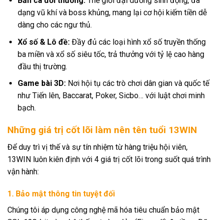
Bắn cá đổi thưởng:
Thế giới đại dương sinh động, đa
dạng vũ khí và boss khủng, mang lại cơ hội kiếm tiền dễ
dàng cho các ngư thủ.
Xổ số & Lô đề:
Đầy đủ các loại hình xổ số truyền thống
ba miền và xổ số siêu tốc, trả thưởng với tỷ lệ cao hàng
đầu thị trường.
Game bài 3D:
Nơi hội tụ các trò chơi dân gian và quốc tế
như Tiến lên, Baccarat, Poker, Sicbo… với luật chơi minh
bạch.
Những giá trị cốt lõi làm nên tên tuổi 13WIN
Để duy trì vị thế và sự tín nhiệm từ hàng triệu hội viên,
13WIN luôn kiên định với 4 giá trị cốt lõi trong suốt quá trình
vận hành:
1. Bảo mật thông tin tuyệt đối
Chúng tôi áp dụng công nghệ mã hóa tiêu chuẩn bảo mật