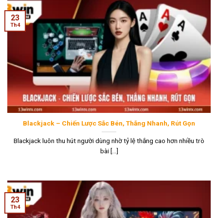
23
Th4
Blackjack – Chiến Lược Sắc Bén, Thắng Nhanh, Rút Gọn
Blackjack luôn thu hút người dùng nhờ tỷ lệ thắng cao hơn nhiều trò
bài [...]
23
Th4