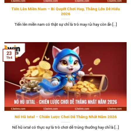
Tiến Lên Miền Nam – Bí Quyết Chơi Hay, Thắng Lớn Dễ Hiểu
2026
Tiến lên miền nam có thật sự chỉ là trò may rủi hay còn ẩn [...]
23
Th4
Nổ Hũ Ixtal – Chiến Lược Chơi Dễ Thắng Nhất Năm 2026
Nổ hũ ixtal có thực sự là trò chơi dễ trúng thưởng hay chỉ là [...]