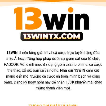
13WIN
là nền tảng giải trí và cá cược trực tuyến hàng đầu
châu Á, hoạt động hợp pháp dưới sự giám sát của tổ chức
PAGCOR. Với danh mục đa dạng gồm casino online, cá cược
thể thao, xổ số, bắn cá và nổ hũ,
Nhà cái 13WIN
cam kết
mang đến môi trường cá cược an toàn, minh bạch và công
bằng. Đăng ký ngay hôm nay để nhận 133K khuyến mãi chào
mừng thành viên mới.