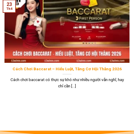
23
Th4
Cách Chơi Baccarat – Hiểu Luật, Tăng Cơ Hội Thắng 2026
Cách chơi baccarat có thực sự khó như nhiều người vẫn nghĩ, hay
chỉ cần [...]