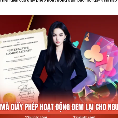
ự hiện diện của
giấy phép hoạt động
đảm bảo mọi quy trình nạp r