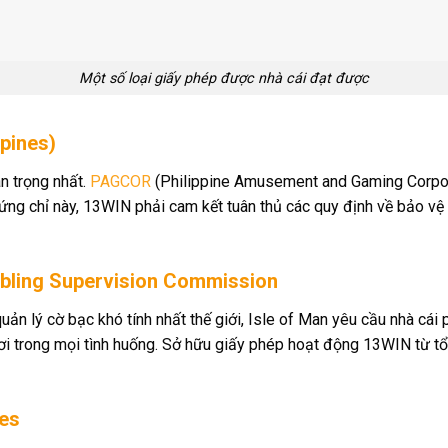
Một số loại giấy phép được nhà cái đạt được
pines)
n trọng nhất.
PAGCOR
(Philippine Amusement and Gaming Corporat
ứng chỉ này, 13WIN phải cam kết tuân thủ các quy định về bảo vệ 
mbling Supervision Commission
ản lý cờ bạc khó tính nhất thế giới, Isle of Man yêu cầu nhà cái 
i trong mọi tình huống. Sở hữu giấy phép hoạt động 13WIN từ tổ
tes