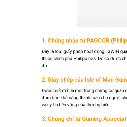
1. Chứng nhận từ PAGCOR (Philip
Đây là loại giấy phép hoạt động 13WIN qua
thuộc chính phủ Philippines. Để có được ch
đủ.
2. Giấy phép của Isle of Man Ga
Được biết đến là một trong những cơ quan qu
đảm bảo khả năng thanh toán cho người chơ
và uy tín bền vững của thương hiệu.
3. Chứng chỉ từ Gaming Associa