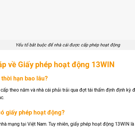
Yếu tố bắt buộc để nhà cái được cấp phép hoạt động
ặp về Giấy phép hoạt động 13WIN
thời hạn bao lâu?
ấp theo năm và nhà cái phải trải qua đợt tái thẩm định định kỳ đ
c.
 có giấy phép hoạt động?
ố nhà mạng tại Việt Nam. Tuy nhiên, giấy phép hoạt động 13WIN là