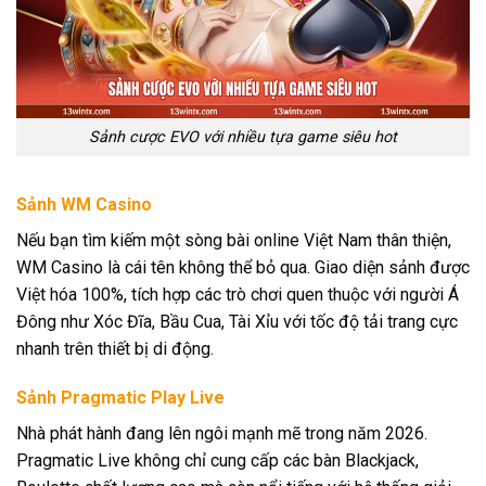
Sảnh cược EVO với nhiều tựa game siêu hot
Sảnh WM Casino
Nếu bạn tìm kiếm một sòng bài online Việt Nam thân thiện,
WM Casino là cái tên không thể bỏ qua. Giao diện sảnh được
Việt hóa 100%, tích hợp các trò chơi quen thuộc với người Á
Đông như Xóc Đĩa, Bầu Cua, Tài Xỉu với tốc độ tải trang cực
nhanh trên thiết bị di động.
Sảnh Pragmatic Play Live
Nhà phát hành đang lên ngôi mạnh mẽ trong năm 2026.
Pragmatic Live không chỉ cung cấp các bàn Blackjack,