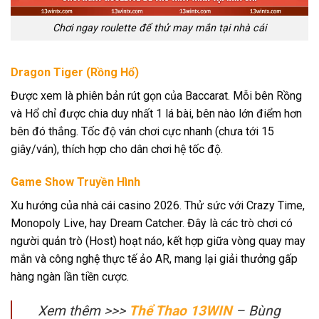
Chơi ngay roulette để thử may mắn tại nhà cái
Dragon Tiger (Rồng Hổ)
Được xem là phiên bản rút gọn của Baccarat. Mỗi bên Rồng
và Hổ chỉ được chia duy nhất 1 lá bài, bên nào lớn điểm hơn
bên đó thắng. Tốc độ ván chơi cực nhanh (chưa tới 15
giây/ván), thích hợp cho dân chơi hệ tốc độ.
Game Show Truyền Hình
Xu hướng của nhà cái casino 2026. Thử sức với Crazy Time,
Monopoly Live, hay Dream Catcher. Đây là các trò chơi có
người quản trò (Host) hoạt náo, kết hợp giữa vòng quay may
mắn và công nghệ thực tế ảo AR, mang lại giải thưởng gấp
hàng ngàn lần tiền cược.
Xem thêm >>>
Thể Thao 13WIN
– Bùng