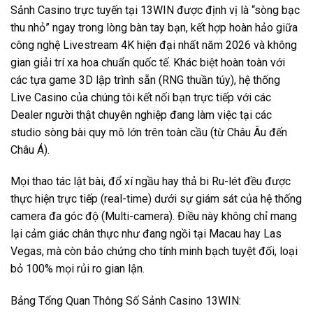
Sảnh Casino trực tuyến tại 13WIN được định vị là “sòng bạc
thu nhỏ” ngay trong lòng bàn tay bạn, kết hợp hoàn hảo giữa
công nghệ Livestream 4K hiện đại nhất năm 2026 và không
gian giải trí xa hoa chuẩn quốc tế. Khác biệt hoàn toàn với
các tựa game 3D lập trình sẵn (RNG thuần túy), hệ thống
Live Casino của chúng tôi kết nối bạn trực tiếp với các
Dealer người thật chuyên nghiệp đang làm việc tại các
studio sòng bài quy mô lớn trên toàn cầu (từ Châu Âu đến
Châu Á).
Mọi thao tác lật bài, đổ xí ngầu hay thả bi Ru-lét đều được
thực hiện trực tiếp (real-time) dưới sự giám sát của hệ thống
camera đa góc độ (Multi-camera). Điều này không chỉ mang
lại cảm giác chân thực như đang ngồi tại Macau hay Las
Vegas, mà còn bảo chứng cho tính minh bạch tuyệt đối, loại
bỏ 100% mọi rủi ro gian lận.
Bảng Tổng Quan Thông Số Sảnh Casino 13WIN: