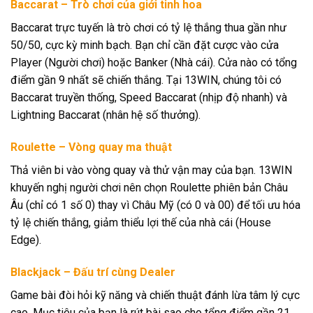
Baccarat – Trò chơi của giới tinh hoa
Baccarat trực tuyến là trò chơi có tỷ lệ thắng thua gần như
50/50, cực kỳ minh bạch. Bạn chỉ cần đặt cược vào cửa
Player (Người chơi) hoặc Banker (Nhà cái). Cửa nào có tổng
điểm gần 9 nhất sẽ chiến thắng. Tại 13WIN, chúng tôi có
Baccarat truyền thống, Speed Baccarat (nhịp độ nhanh) và
Lightning Baccarat (nhân hệ số thưởng).
Roulette – Vòng quay ma thuật
Thả viên bi vào vòng quay và thử vận may của bạn. 13WIN
khuyến nghị người chơi nên chọn Roulette phiên bản Châu
Âu (chỉ có 1 số 0) thay vì Châu Mỹ (có 0 và 00) để tối ưu hóa
tỷ lệ chiến thắng, giảm thiểu lợi thế của nhà cái (House
Edge).
Blackjack – Đấu trí cùng Dealer
Game bài đòi hỏi kỹ năng và chiến thuật đánh lừa tâm lý cực
cao. Mục tiêu của bạn là rút bài sao cho tổng điểm gần 21