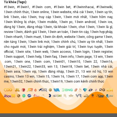
Từ khóa (Tags):
#13win, #13win1, #13win com, #13win bet, #13winnhacai, #13winwiki,
13win chính thức, 13win online, 13win website, nhà cái 13win, 13win uy tín,
link 13win, vào 13win, truy cập 13win, 13win mới nhất, 13win hôm nay,
13win không bị chặn, 13win mobile, 13win pc, 13win android, 13win ios,
đăng ký 13win, đăng nhập 13win, tài khoản 13win, chơi 13win, 13win là gì,
review 13win, đánh giá 13win, 13win an toàn, 13win tin cậy, 13win hợp pháp,
13win nhanh, 13win mượt, 13win ổn định, website 13win, cổng game 13win,
nền tảng 13win, 13win link mới, 13win chính chủ, 13win uy tín nhất, 13win
cho người mới, 13win trải nghiệm, 13win giải trí, 13win trực tuyến, 13win
official, 13win site, 13win web, 13win access, 13win login, 13win register,
13win support, 13win help, 13win faq, 13win info, 13win page, 13 win, 13win
.com, 13win one, 13win com, 13win01, 13win10, 13win 22, 13win16,
13win21, 13win22, 13win33, win 13, 13win18, 13win bet, 13win nhà cái,
13win asia, 13win vip, 13win đăng nhập, 13win 21, 13 win nổ hũ, 13 win
casino, 13win 13 win, 13win 15, 13win 16, 13win 17, 13win com app, 13win
me, 13win32, 13win chính thức, 13win19, 13win com kênh chính thức