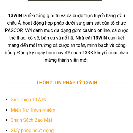
13WIN
là nền tảng giải trí và cá cược trực tuyến hàng đầu
châu Á, hoạt động hợp pháp dưới sự giám sát của tổ chức
PAGCOR. Với danh mục đa dạng gồm casino online, cá cược
thể thao, xổ số, bắn cá và nổ hũ,
Nhà cái 13WIN
cam kết
mang đến môi trường cá cược an toàn, minh bạch và công
bằng. Đăng ký ngay hôm nay để nhận 133K khuyến mãi chào
mừng thành viên mới.
THÔNG TIN PHÁP LÝ 13WIN
Giới Thiệu 13WIN
Miễn Trừ Trách Nhiệm
Chính Sách Bảo Mật
Giấy phép hoạt động