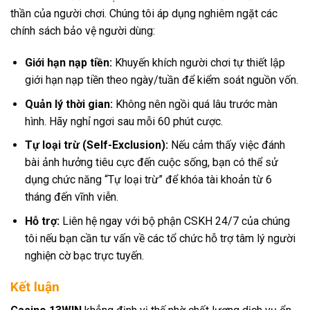
thần của người chơi. Chúng tôi áp dụng nghiêm ngặt các
chính sách bảo vệ người dùng:
Giới hạn nạp tiền:
Khuyến khích người chơi tự thiết lập
giới hạn nạp tiền theo ngày/tuần để kiểm soát nguồn vốn.
Quản lý thời gian:
Không nên ngồi quá lâu trước màn
hình. Hãy nghỉ ngơi sau mỗi 60 phút cược.
Tự loại trừ (Self-Exclusion):
Nếu cảm thấy việc đánh
bài ảnh hưởng tiêu cực đến cuộc sống, bạn có thể sử
dụng chức năng “Tự loại trừ” để khóa tài khoản từ 6
tháng đến vĩnh viễn.
Hỗ trợ:
Liên hệ ngay với bộ phận CSKH 24/7 của chúng
tôi nếu bạn cần tư vấn về các tổ chức hỗ trợ tâm lý người
nghiện cờ bạc trực tuyến.
Kết luận