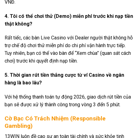
VNĐ.
4. Tôi có thể chơi thử (Demo) miễn phí trước khi nạp tiền
thật không?
Rất tiếc, các bàn Live Casino với Dealer người thật không hỗ
trợ chế độ chơi thử miễn phí do chi phí vận hành trực tiếp.
Tuy nhiên, bạn có thể vào bàn để “Xem chùa” (quan sát cách
chơi) trước khi quyết định nạp tiền.
5. Thời gian rút tiền thắng cược từ ví Casino về ngân
hàng là bao lâu?
Với hệ thống thanh toán tự động 2026, giao dịch rút tiền của
bạn sẽ được xử lý thành công trong vòng 3 đến 5 phút.
Cờ Bạc Có Trách Nhiệm (Responsible
Gambling)
13WIN luôn đề cao sự an toàn tài chính và sức khỏe tinh