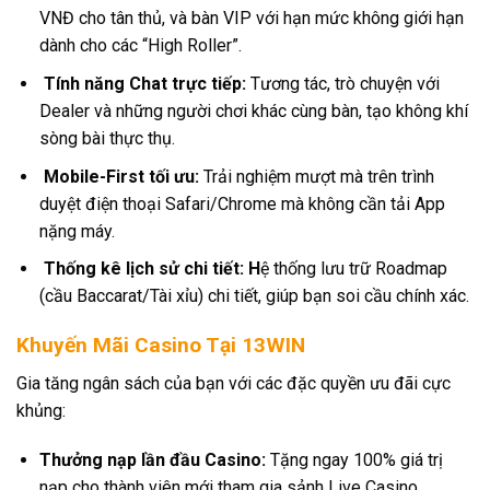
VNĐ cho tân thủ, và bàn VIP với hạn mức không giới hạn
dành cho các “High Roller”.
Tính năng Chat trực tiếp:
Tương tác, trò chuyện với
Dealer và những người chơi khác cùng bàn, tạo không khí
sòng bài thực thụ.
Mobile-First tối ưu:
Trải nghiệm mượt mà trên trình
duyệt điện thoại Safari/Chrome mà không cần tải App
nặng máy.
Thống kê lịch sử chi tiết: H
ệ thống lưu trữ Roadmap
(cầu Baccarat/Tài xỉu) chi tiết, giúp bạn soi cầu chính xác.
Khuyến Mãi Casino Tại 13WIN
Gia tăng ngân sách của bạn với các đặc quyền ưu đãi cực
khủng:
Thưởng nạp lần đầu Casino:
Tặng ngay 100% giá trị
nạp cho thành viên mới tham gia sảnh Live Casino.