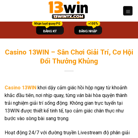
Bỏ
qua
nội
dung
ĐĂNG KÝ
ĐĂNG NHẬP
Casino 13WIN – Sân Chơi Giải Trí, Cơ Hội
Đổi Thưởng Khủng
Casino 13WIN
khơi dậy cảm giác hồi hộp ngay từ khoảnh
khắc đầu tiên, nơi nhịp quay, từng ván bài hòa quyện thành
trải nghiệm giải trí sống động. Không gian trực tuyến tại
13WIN được thiết kế tinh tế, tạo cảm giác chân thực như
bước vào sòng bài sang trọng.
Hoạt động 24/7 với đường truyền Livestream độ phân giải