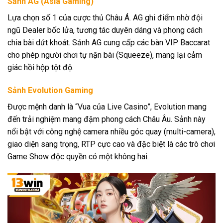
Sảnh AG (Asia Gaming)
Lựa chọn số 1 của cược thủ Châu Á. AG ghi điểm nhờ đội
ngũ Dealer bốc lửa, tương tác duyên dáng và phong cách
chia bài dứt khoát. Sảnh AG cung cấp các bàn VIP Baccarat
cho phép người chơi tự nặn bài (Squeeze), mang lại cảm
giác hồi hộp tột độ.
Sảnh Evolution Gaming
Được mệnh danh là “Vua của Live Casino”, Evolution mang
đến trải nghiệm mang đậm phong cách Châu Âu. Sảnh này
nổi bật với công nghệ camera nhiều góc quay (multi-camera),
giao diện sang trọng, RTP cực cao và đặc biệt là các trò chơi
Game Show độc quyền có một không hai.