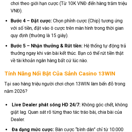
chơi theo giới hạn cược (Từ 10K VNĐ đến hàng trăm triệu
VNĐ).
Bước 4 – Đặt cược:
Chọn phỉnh cược (Chip) tương ứng
với số tiền, đặt vào ô cược trên màn hình trong thời gian
quy định (thường là 15 giây).
Bước 5 – Nhận thưởng & Rút tiền:
Hệ thống tự động trả
thưởng ngay khi ván bài kết thúc. Bạn có thể rút tiền thật
về tài khoản ngân hàng bất cứ lúc nào.
Tính Năng Nổi Bật Của Sảnh Casino 13WIN
Tại sao hàng triệu người chơi chọn 13WIN làm bến đỗ trong
năm 2026?
Live Dealer phát sóng HD 24/7:
Không góc chết, không
giật lag. Quan sát rõ từng thao tác tráo bài, chia bài của
Dealer.
Đa dạng mức cược:
Bàn cược “bình dân” chỉ từ 10.000