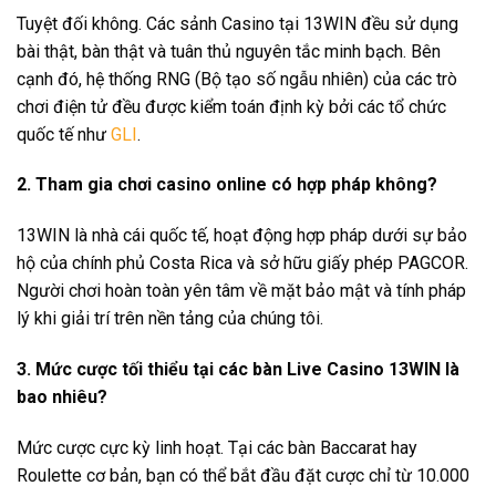
Tuyệt đối không. Các sảnh Casino tại 13WIN đều sử dụng
bài thật, bàn thật và tuân thủ nguyên tắc minh bạch. Bên
cạnh đó, hệ thống RNG (Bộ tạo số ngẫu nhiên) của các trò
chơi điện tử đều được kiểm toán định kỳ bởi các tổ chức
quốc tế như
GLI
.
2. Tham gia chơi casino online có hợp pháp không?
13WIN là nhà cái quốc tế, hoạt động hợp pháp dưới sự bảo
hộ của chính phủ Costa Rica và sở hữu giấy phép PAGCOR.
Người chơi hoàn toàn yên tâm về mặt bảo mật và tính pháp
lý khi giải trí trên nền tảng của chúng tôi.
3. Mức cược tối thiểu tại các bàn Live Casino 13WIN là
bao nhiêu?
Mức cược cực kỳ linh hoạt. Tại các bàn Baccarat hay
Roulette cơ bản, bạn có thể bắt đầu đặt cược chỉ từ 10.000